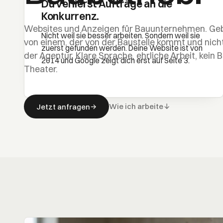
Du verlierst Aufträge an die
Konkurrenz.
Websites und Anzeigen für Bauunternehmen. Ge
Nicht weil sie besser arbeiten. Sondern weil sie
von einem, der von der Baustelle kommt und nich
zuerst gefunden werden. Deine Website ist von
der Agentur. Klare Sprache, ehrliche Arbeit, kein 
2014 und Google zeigt dich erst auf Seite 3.
Theater.
Wie ich arbeite
↓
Jetzt anfragen
→