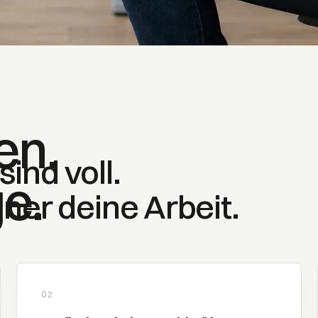
en.
sind voll.
e.
iner deine Arbeit.
02