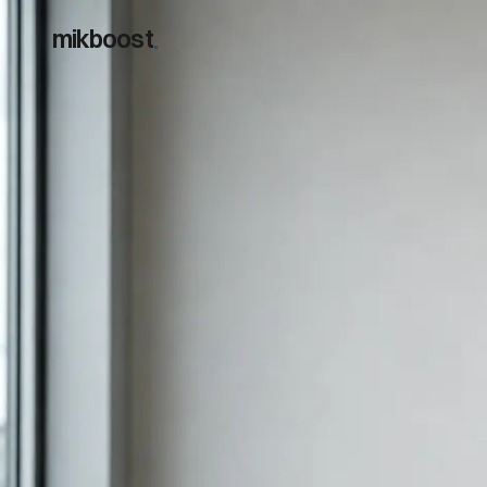
mikboost
.